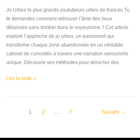
Jo Urbex le plus grands youtubeurs urbex de frances Tu
te demandes comment retrouver l’âme des lieux
délaissés sans tomber dans le voyeurisme ? Cet article
explore l’approche de jo urbex, un passionné qui
transforme chaque zone abandonnée en un véritable
cabinet de curiosités à travers une narration sensorielle
unique. Découvre ses méthodes pour dénicher des
Jo
Lire la suite »
Urbex
le
plus
1
2
…
7
Suivant
→
grands
youtubeurs
urbex
de