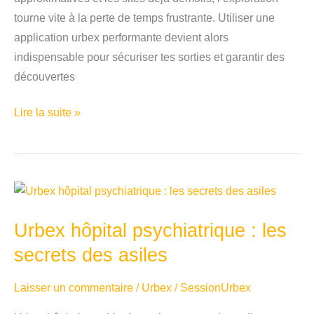
tourne vite à la perte de temps frustrante. Utiliser une
application urbex performante devient alors
indispensable pour sécuriser tes sorties et garantir des
découvertes
Top
Lire la suite »
5
des
meilleures
applications
d’urbex
Urbex hôpital psychiatrique : les
secrets des asiles
Laisser un commentaire
/
Urbex
/
SessionUrbex