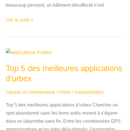
beaucoup pensent, un bâtiment désaffecté n’est
Bâtiment
Lire la suite »
désaffecté
:
définition,
exemples
et
Top 5 des meilleures applications
précautions
avant
d’urbex
de
Laisser un commentaire
/
Urbex
/
SessionUrbex
le
visiter
Top 5 des meilleures applications d’urbex Chercher un
spot abandonné sans les bons outils revient à s’égarer
dans un labyrinthe sans fin. Entre les coordonnées GPS
approximatives et les sites déjà démolis, l’exploration