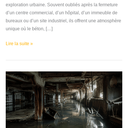
exploration urbaine. Souvent oubliés après la fermeture
d’un centre commercial, d’un hôpital, d’un immeuble de
bureaux ou d’un site industriel, ils offrent une atmosphère
unique où le béton, […]
Parking
Lire la suite »
abandonné
:
pourquoi
ces
lieux
attirent
autant
les
amateurs
d’urbex