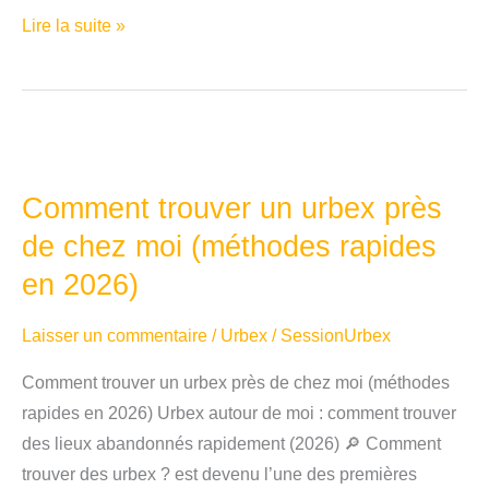
Pourquoi
Lire la suite »
les
lieux
sont
abandonnés
:
Comment trouver un urbex près
l’histoire
de chez moi (méthodes rapides
de
l’urbex
en 2026)
Laisser un commentaire
/
Urbex
/
SessionUrbex
Comment trouver un urbex près de chez moi (méthodes
rapides en 2026) Urbex autour de moi : comment trouver
des lieux abandonnés rapidement (2026) 🔎 Comment
trouver des urbex ? est devenu l’une des premières