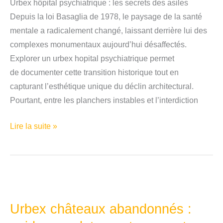
Urbex hôpital psychiatrique : les secrets des asiles
Depuis la loi Basaglia de 1978, le paysage de la santé
mentale a radicalement changé, laissant derrière lui des
complexes monumentaux aujourd’hui désaffectés.
Explorer un urbex hopital psychiatrique permet
de documenter cette transition historique tout en
capturant l’esthétique unique du déclin architectural.
Pourtant, entre les planchers instables et l’interdiction
Urbex
Lire la suite »
hôpital
psychiatrique
:
les
secrets
Urbex châteaux abandonnés :
des