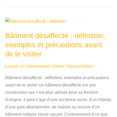
en
urbex
:
quels
Bâtiment désaffecté : définition,
sont
les
exemples et précautions avant
risques
de le visiter
à
connaître
Laisser un commentaire
/
Urbex
/
SessionUrbex
?
Bâtiment désaffecté : définition, exemples et précautions
avant de le visiter Un bâtiment désaffecté est une
construction qui n’est plus utilisée pour sa fonction
d’origine. Il peut s’agir d’une ancienne usine, d’un hôpital,
d’une gare abandonnée, de maison ou encore d’un
bâtiment militaire laissé vacant. Contrairement à ce que