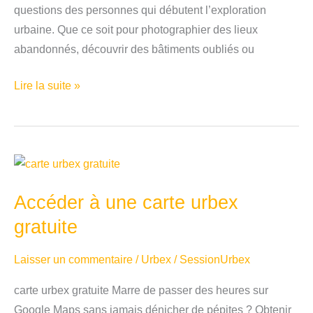
questions des personnes qui débutent l’exploration
urbaine. Que ce soit pour photographier des lieux
abandonnés, découvrir des bâtiments oubliés ou
Comment
Lire la suite »
trouver
un
urbex
près
de
Accéder à une carte urbex
chez
moi
gratuite
(méthodes
Laisser un commentaire
/
Urbex
/
SessionUrbex
rapides
en
carte urbex gratuite Marre de passer des heures sur
2026)
Google Maps sans jamais dénicher de pépites ? Obtenir