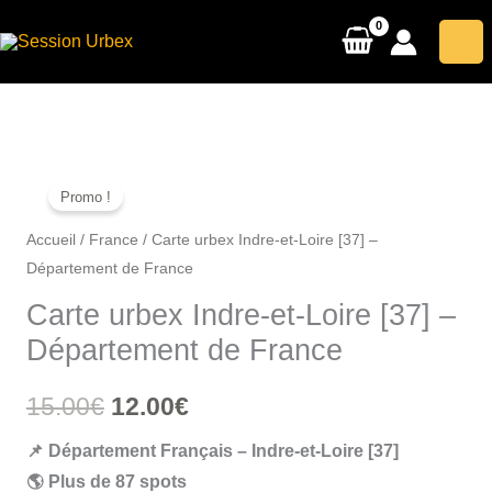
Aller
au
contenu
Promo !
Accueil
/
France
/ Carte urbex Indre-et-Loire [37] –
Département de France
Carte urbex Indre-et-Loire [37] –
Département de France
Le
Le
15.00
€
12.00
€
prix
prix
📌 Département Français – Indre-et-Loire [37]
🌎 Plus de 87 spots