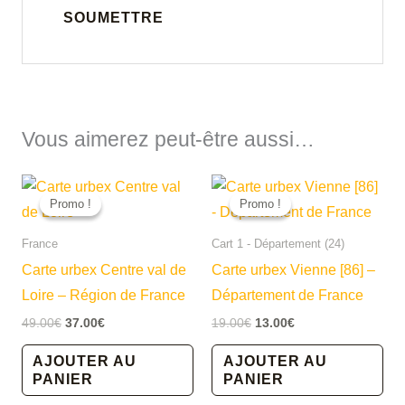
Vous aimerez peut-être aussi…
Promo !
Promo !
Promo !
Promo !
France
Cart 1 - Département (24)
Carte urbex Centre val de
Carte urbex Vienne [86] –
Loire – Région de France
Département de France
Le
Le
Le
Le
49.00
€
37.00
€
19.00
€
13.00
€
prix
prix
prix
prix
initial
actuel
initial
actuel
AJOUTER AU
AJOUTER AU
était :
est :
était :
est :
PANIER
PANIER
49.00€.
37.00€.
19.00€.
13.00€.