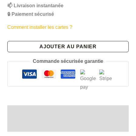
initial
actuel
📫 Livraison instantanée
était :
est :
🔒 Paiement sécurisé
15.00€.
12.00€.
Comment installer les cartes ?
quantité
AJOUTER AU PANIER
de
Carte
Commande sécurisée garantie
urbex
Indre-
et-
Loire
[37]
-
Description
Département
de
Avis (0)
France