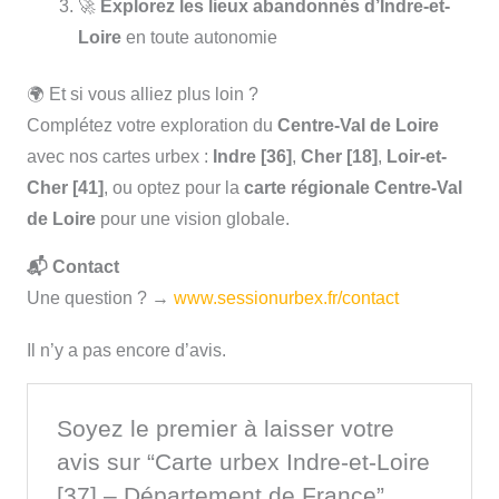
🚀
Explorez les lieux abandonnés d’Indre-et-
Loire
en toute autonomie
🌍 Et si vous alliez plus loin ?
Complétez votre exploration du
Centre-Val de Loire
avec nos cartes urbex :
Indre [36]
,
Cher [18]
,
Loir-et-
Cher [41]
, ou optez pour la
carte régionale Centre-Val
de Loire
pour une vision globale.
📬 Contact
Une question ? →
www.sessionurbex.fr/contact
Il n’y a pas encore d’avis.
Soyez le premier à laisser votre
avis sur “Carte urbex Indre-et-Loire
[37] – Département de France”