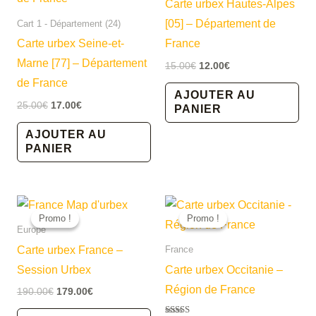
Carte urbex Hautes-Alpes
[05] – Département de
Cart 1 - Département (24)
Carte urbex Seine-et-
France
Marne [77] – Département
Le
Le
15.00
€
12.00
€
prix
prix
de France
initial
actuel
AJOUTER AU
était :
est :
Le
Le
25.00
€
17.00
€
PANIER
15.00€.
12.00€.
prix
prix
initial
actuel
AJOUTER AU
était :
est :
PANIER
25.00€.
17.00€.
Promo !
Promo !
Promo !
Promo !
Europe
Carte urbex France –
France
Session Urbex
Carte urbex Occitanie –
Région de France
Le
Le
190.00
€
179.00
€
prix
prix