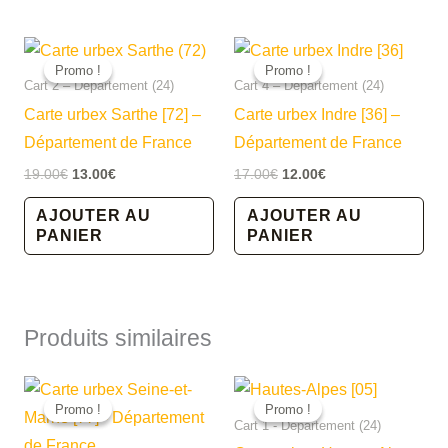
Promo !
Promo !
Promo !
Promo !
Cart 2 – Département (24)
Cart 4 – Département (24)
Carte urbex Sarthe [72] –
Carte urbex Indre [36] –
Département de France
Département de France
Le
Le
Le
Le
19.00
€
13.00
€
17.00
€
12.00
€
prix
prix
prix
prix
initial
actuel
initial
actuel
AJOUTER AU
AJOUTER AU
était :
est :
était :
est :
PANIER
PANIER
19.00€.
13.00€.
17.00€.
12.00€.
Produits similaires
Promo !
Promo !
Promo !
Promo !
Cart 1 - Département (24)