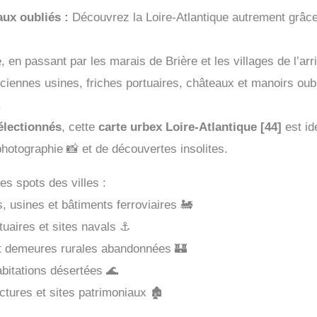
aux oubliés :
Découvrez la Loire-Atlantique autrement grâc
e, en passant par les marais de Brière et les villages de l’a
nciennes usines, friches portuaires, châteaux et manoirs oub
.
électionnés
, cette
carte urbex Loire-Atlantique [44]
est id
photographie 📸 et de découvertes insolites.
es spots des villes :
es, usines et bâtiments ferroviaires 🚂
tuaires et sites navals ⚓
t demeures rurales abandonnées 🏰
habitations désertées 🌊
tures et sites patrimoniaux 🏚️