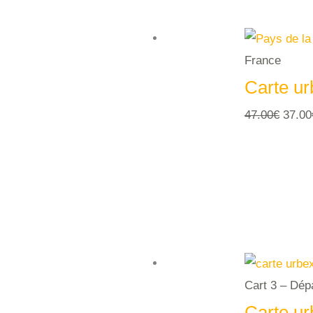
France
Carte ur
Le
47.00
€
37.00
prix
initial
était :
47.00
Cart 3 – Dép
Carte ur