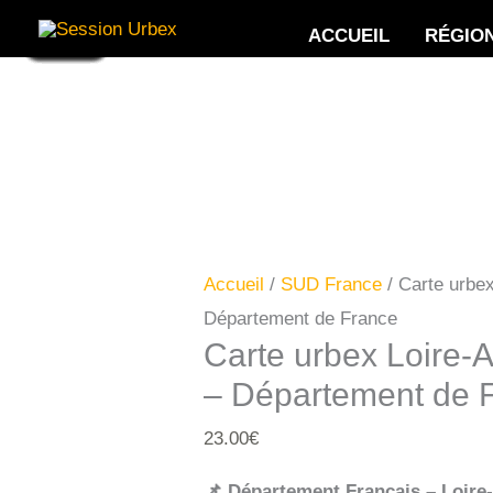
Aller
ACCUEIL
RÉGIO
Promo !
Promo !
Promo !
Promo !
Promo !
Promo !
Promo !
Promo !
Promo !
Promo !
Promo !
Promo !
Promo !
Promo !
au
contenu
Accueil
/
SUD France
/ Carte urbex
Département de France
Carte urbex Loire-A
– Département de 
23.00
€
📌 Département Français – Loire-