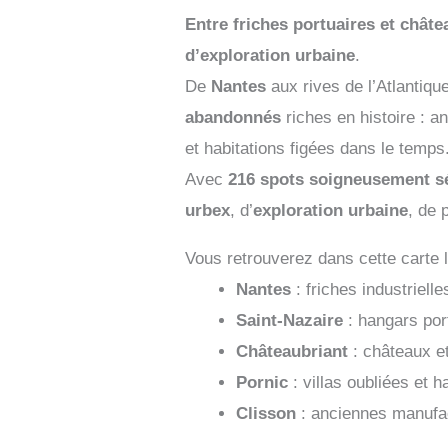
de
Entre friches portuaires et châte
France
d’exploration urbaine
.
De
Nantes
aux rives de l’Atlantiqu
abandonnés
riches en histoire : a
et habitations figées dans le temps
Avec
216 spots soigneusement s
urbex
, d’
exploration urbaine
, de 
Vous retrouverez dans cette carte l
Nantes
: friches industriell
Saint-Nazaire
: hangars por
Châteaubriant
: châteaux e
Pornic
: villas oubliées et 
Clisson
: anciennes manufac