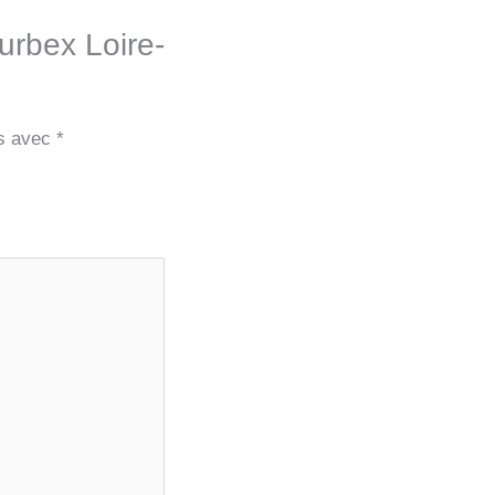
 urbex Loire-
és avec
*