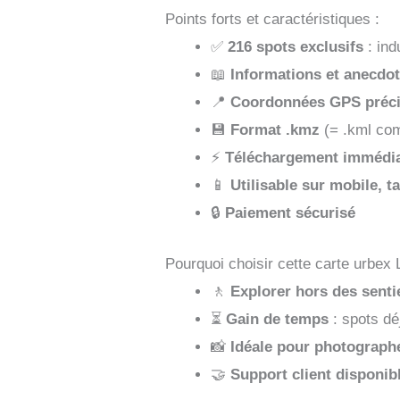
Points forts et caractéristiques :
✅
216 spots exclusifs
: ind
📖
Informations et anecdo
📍
Coordonnées GPS préc
💾
Format .kmz
(= .kml co
⚡
Téléchargement immédi
📱
Utilisable sur mobile, t
🔒
Paiement sécurisé
Pourquoi choisir cette carte urbex 
🚶
Explorer hors des senti
⏳
Gain de temps
: spots dé
📸
Idéale pour photographe
🤝
Support client disponib