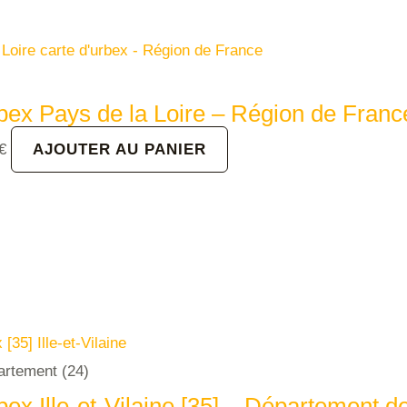
bex Pays de la Loire – Région de Franc
Le
€
AJOUTER AU PANIER
prix
actuel
est :
€.
37.00€.
artement (24)
bex Ille-et-Vilaine [35] – Département d