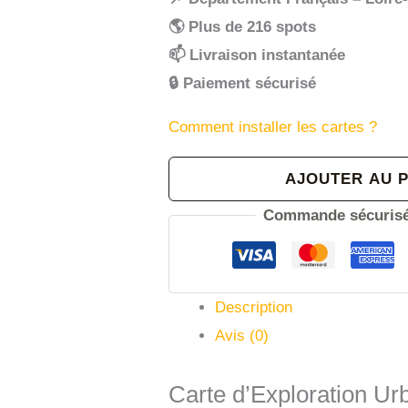
🌎
Plus de 216 spots
📫 Livraison instantanée
🔒 Paiement sécurisé
Comment installer les cartes ?
quantité
AJOUTER AU 
de
Commande sécurisé
Carte
urbex
Loire-
Description
Atlantique
Avis (0)
[44]
-
Carte d’Exploration Urb
Département