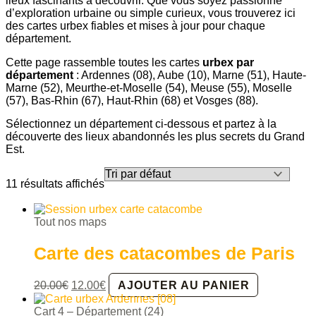
lieux fascinants à découvrir. Que vous soyez passionné
d’exploration urbaine ou simple curieux, vous trouverez ici
des cartes urbex fiables et mises à jour pour chaque
département.
Cette page rassemble toutes les cartes
urbex par
département
: Ardennes (08), Aube (10), Marne (51), Haute-
Marne (52), Meurthe-et-Moselle (54), Meuse (55), Moselle
(57), Bas-Rhin (67), Haut-Rhin (68) et Vosges (88).
Sélectionnez un département ci-dessous et partez à la
découverte des lieux abandonnés les plus secrets du Grand
Est.
11 résultats affichés
Tout nos maps
Carte des catacombes de Paris
Le
Le
20.00
€
12.00
€
AJOUTER AU PANIER
prix
prix
initial
actuel
Cart 4 – Département (24)