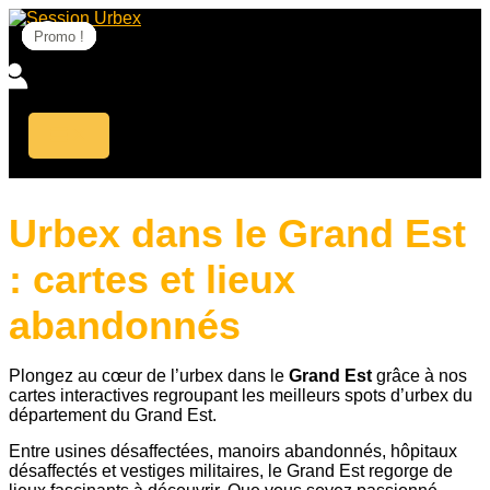
Aller
au
Promo !
Promo !
Promo !
Promo !
Promo !
Promo !
Promo !
Promo !
contenu
Urbex dans le Grand Est
: cartes et lieux
abandonnés
Plongez au cœur de l’urbex dans le
Grand Est
grâce à nos
cartes interactives regroupant les meilleurs spots d’urbex du
département du Grand Est.
Entre usines désaffectées, manoirs abandonnés, hôpitaux
désaffectés et vestiges militaires, le Grand Est regorge de