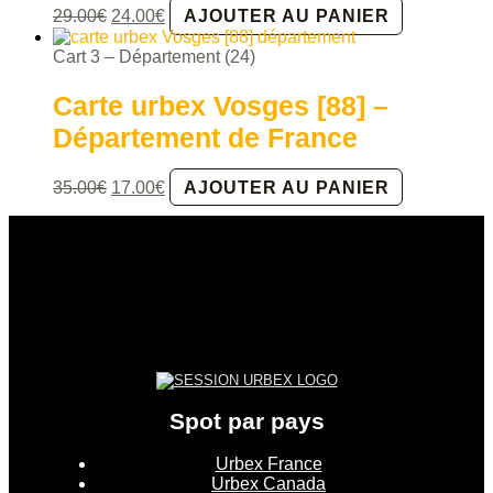
Le
Le
29.00
€
24.00
€
AJOUTER AU PANIER
prix
prix
initial
actuel
Cart 3 – Département (24)
était :
est :
29.00€.
24.00€.
Carte urbex Vosges [88] –
Département de France
Le
Le
35.00
€
17.00
€
AJOUTER AU PANIER
prix
prix
initial
actuel
était :
est :
35.00€.
17.00€.
Spot par pays
Urbex France
Urbex Canada