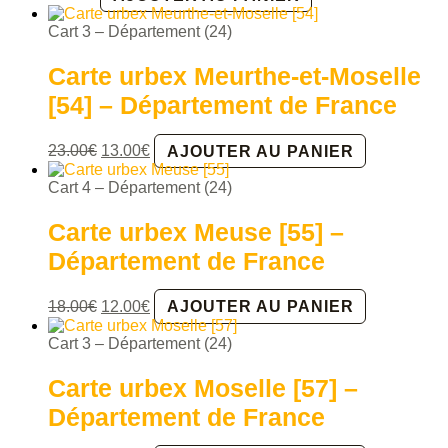
Cart 3 – Département (24)
Carte urbex Meurthe-et-Moselle
[54] – Département de France
Le
Le
23.00
€
13.00
€
AJOUTER AU PANIER
prix
prix
initial
actuel
Cart 4 – Département (24)
était :
est :
23.00€.
13.00€.
Carte urbex Meuse [55] –
Département de France
Le
Le
18.00
€
12.00
€
AJOUTER AU PANIER
prix
prix
initial
actuel
Cart 3 – Département (24)
était :
est :
18.00€.
12.00€.
Carte urbex Moselle [57] –
Département de France