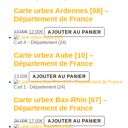
était :
est :
20.00€.
12.00€.
Carte urbex Ardennes [08] –
Département de France
Le
Le
13.00
€
12.00
€
AJOUTER AU PANIER
prix
prix
initial
actuel
Cart 4 – Département (24)
était :
est :
13.00€.
12.00€.
Carte urbex Aube [10] –
Département de France
13.00
€
AJOUTER AU PANIER
Cart 1 - Département (24)
Carte urbex Bas-Rhin [67] –
Département de France
Le
Le
26.00
€
17.00
€
AJOUTER AU PANIER
prix
prix