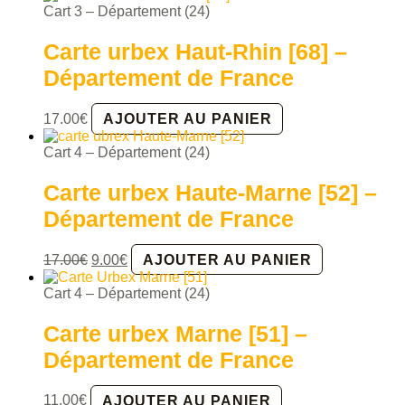
initial
actuel
Cart 3 – Département (24)
était :
est :
26.00€.
17.00€.
Carte urbex Haut-Rhin [68] –
Département de France
17.00
€
AJOUTER AU PANIER
Cart 4 – Département (24)
Carte urbex Haute-Marne [52] –
Département de France
Le
Le
17.00
€
9.00
€
AJOUTER AU PANIER
prix
prix
initial
actuel
Cart 4 – Département (24)
était :
est :
17.00€.
9.00€.
Carte urbex Marne [51] –
Département de France
11.00
€
AJOUTER AU PANIER