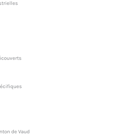
trielles
découverts
écifiques
canton de Vaud