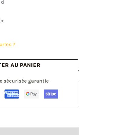
ix
ud
tuel
ée
t :
.00€.
artes ?
ER AU PANIER
sécurisée garantie