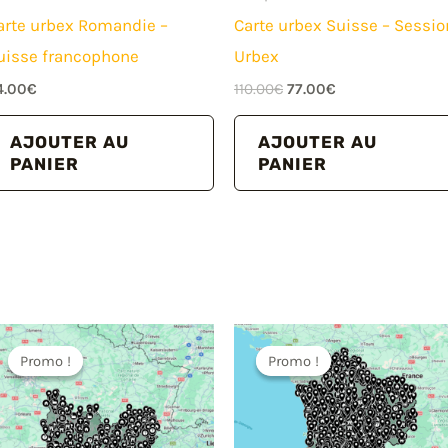
arte urbex Romandie –
Carte urbex Suisse – Sessio
uisse francophone
Urbex
Le
Le
4.00
€
110.00
€
77.00
€
prix
prix
initial
actuel
AJOUTER AU
AJOUTER AU
était :
est :
PANIER
PANIER
110.00€.
77.00€.
Promo !
Promo !
Promo !
Promo !