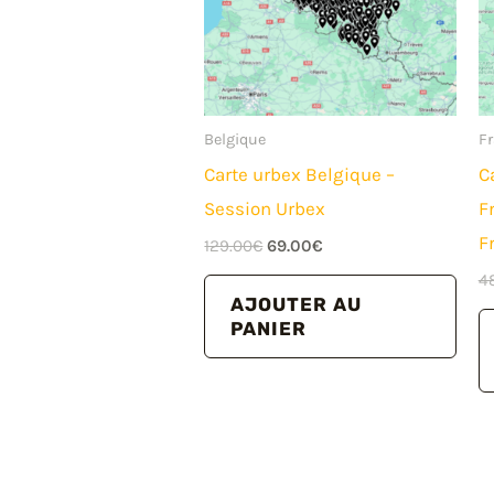
Belgique
F
Carte urbex Belgique –
C
Session Urbex
F
F
Le
Le
129.00
€
69.00
€
prix
prix
4
initial
actuel
AJOUTER AU
était :
est :
PANIER
129.00€.
69.00€.