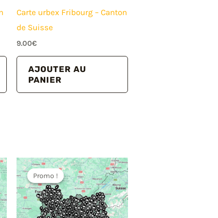
n
Carte urbex Fribourg – Canton
de Suisse
9.00
€
AJOUTER AU
PANIER
Promo !
Promo !