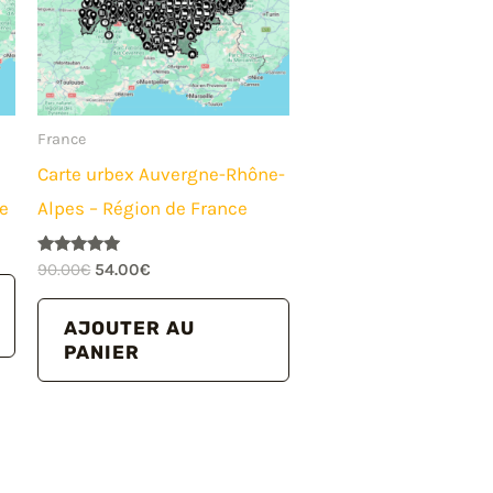
France
Carte urbex Auvergne-Rhône-
ce
Alpes – Région de France
Note
Le
Le
90.00
€
54.00
€
5.00
prix
prix
sur 5
initial
actuel
AJOUTER AU
était :
est :
PANIER
90.00€.
54.00€.