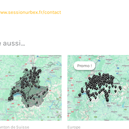
ww.sessionurbex.fr/contact
e aussi…
Promo !
Promo !
anton de Suisse
Europe