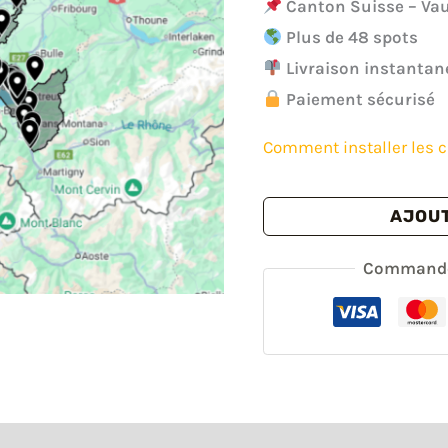
prix
pr
Canton Suisse – Va
Plus de 48 spots
initial
ac
Livraison instantan
était :
es
Paiement sécurisé
24.00€.
17
Comment installer les c
quantité
AJOUT
de
Carte
Commande 
urbex
Vaud
-
Canton
de
Suisse