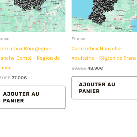
rance
France
arte urbex Bourgogne-
Carte urbex Nouvelle-
ranche-Comté – Région de
Aquitaine – Région de Fran
rance
Le
Le
69.90
€
48.90
€
prix
prix
Le
Le
8.00
€
37.00
€
initial
actuel
prix
prix
AJOUTER AU
était :
est :
initial
actuel
PANIER
69.90€.
48.90€.
AJOUTER AU
était :
est :
PANIER
48.00€.
37.00€.