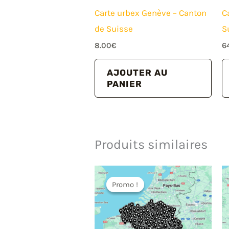
Carte urbex Genève – Canton
C
de Suisse
S
8.00
€
6
AJOUTER AU
PANIER
Produits similaires
Promo !
Promo !