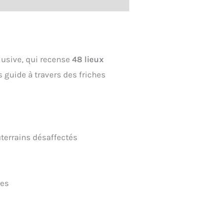
lusive, qui recense
48 lieux
 guide à travers des friches
uterrains désaffectés
ées