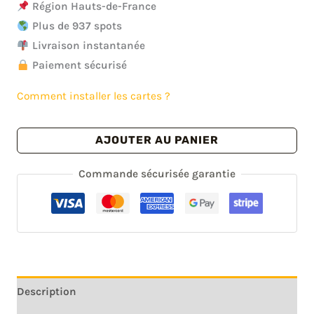
prix
prix
Région Hauts-de-France
Plus de 937 spots
initial
actuel
Livraison instantanée
était :
est :
Paiement sécurisé
53.00€.
42.00€.
Comment installer les cartes ?
quantité
AJOUTER AU PANIER
de
Carte
Commande sécurisée garantie
urbex
Hauts
de
France
-
Région
Description
de