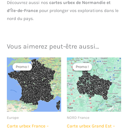
Découvrez aussi nos
cartes urbex de Normandie et
d’Île-de-France
pour prolonger vos explorations dans le
nord du pays.
Vous aimerez peut-être aussi…
Promo !
Promo !
Promo !
Promo !
Europe
NORD France
Carte urbex France –
Carte urbex Grand Est –