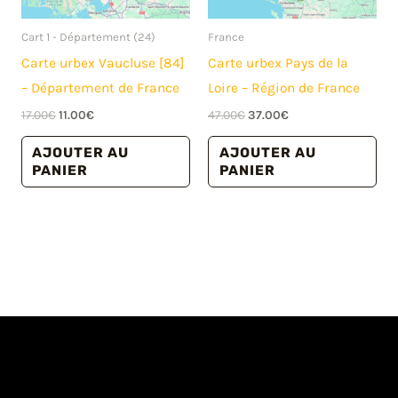
Cart 1 - Département (24)
France
Carte urbex Vaucluse [84]
Carte urbex Pays de la
– Département de France
Loire – Région de France
Le
Le
Le
Le
17.00
€
11.00
€
47.00
€
37.00
€
prix
prix
prix
prix
initial
actuel
initial
actuel
AJOUTER AU
AJOUTER AU
était :
est :
était :
est :
PANIER
PANIER
17.00€.
11.00€.
47.00€.
37.00€.