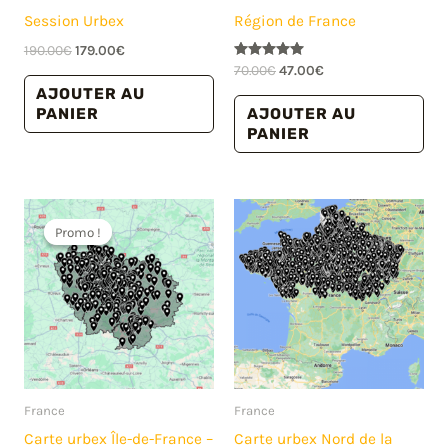
Session Urbex
Région de France
Le
Le
190.00
€
179.00
€
prix
prix
Le
Le
Note
70.00
€
47.00
€
5.00
initial
actuel
prix
prix
AJOUTER AU
sur 5
était :
est :
initial
actuel
AJOUTER AU
PANIER
190.00€.
179.00€.
était :
est :
PANIER
70.00€.
47.00€.
Promo !
Promo !
France
France
Carte urbex Île-de-France –
Carte urbex Nord de la