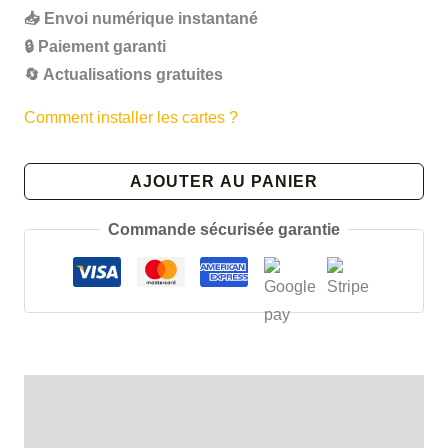
📥 Envoi numérique instantané
🔒 Paiement garanti
🔄 Actualisations gratuites
Comment installer les cartes ?
quantité
AJOUTER AU PANIER
de
Carte
Commande sécurisée garantie
Urbex
ville
de
Tours
-
Exploration
Description
Urbaine
Avis (0)