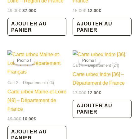
Loire – Région de France
France
Le
Le
Le
Le
49.00
€
37.00
€
15.00
€
12.00
€
prix
prix
prix
prix
initial
actuel
initial
actuel
AJOUTER AU
AJOUTER AU
était :
est :
était :
est :
PANIER
PANIER
49.00€.
37.00€.
15.00€.
12.00€.
Promo !
Promo !
Promo !
Promo !
Cart 4 – Département (24)
Carte urbex Indre [36] –
Département de France
Cart 2 – Département (24)
Carte urbex Maine-et-Loire
Le
Le
17.00
€
12.00
€
prix
prix
[49] – Département de
initial
actuel
AJOUTER AU
France
était :
est :
PANIER
17.00€.
12.00€.
Le
Le
19.00
€
16.00
€
prix
prix
initial
actuel
AJOUTER AU
était :
est :
PANIER