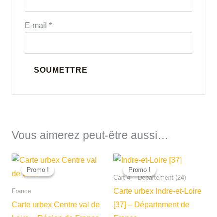
E-mail
*
Vous aimerez peut-être aussi…
Promo !
Promo !
Promo !
Promo !
Cart 4 – Département (24)
Carte urbex Indre-et-Loire
France
Carte urbex Centre val de
[37] – Département de