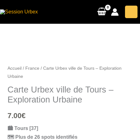
Aller
au
contenu
Accueil
/
France
/ Carte Urbex ville de Tours – Exploration
Urbaine
Carte Urbex ville de Tours –
Exploration Urbaine
7.00
€
🏙️ Tours [37]
🗺️ Plus de 26 spots identifiés