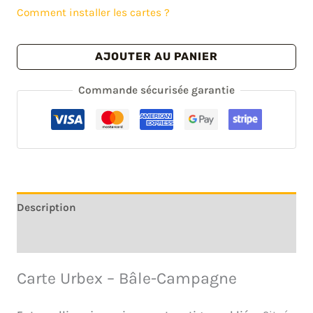
Comment installer les cartes ?
quantité
AJOUTER AU PANIER
de
Carte
Commande sécurisée garantie
urbex
Bâle-
Campagne
-
Canton
de
Description
Suisse
Avis (0)
Carte Urbex – Bâle-Campagne