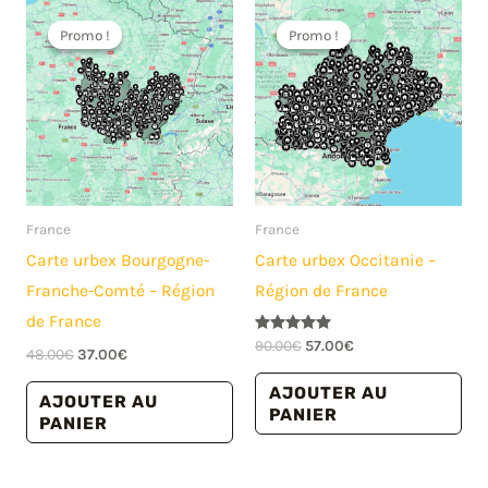
Promo !
Promo !
Promo !
Promo !
France
France
Carte urbex Bourgogne-
Carte urbex Occitanie –
Franche-Comté – Région
Région de France
de France
Le
Le
Note
90.00
€
57.00
€
Le
Le
48.00
€
37.00
€
5.00
prix
prix
prix
prix
sur 5
initial
actuel
AJOUTER AU
initial
actuel
AJOUTER AU
était :
est :
était :
est :
PANIER
PANIER
90.00€.
57.00€.
48.00€.
37.00€.