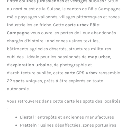
Entre collines jurassiennes et vestiges oubliés :
Situé
au nord-ouest de la Suisse, le canton de Bâle-Campagne
mêle paysages vallonnés, villages pittoresques et zones
industrielles en friche. Cette
carte urbex Bâle-
Campagne
vous ouvre les portes de lieux abandonnés
chargés d’histoire : anciennes usines textiles,
bâtiments agricoles désertés, structures militaires
oubliées… Idéale pour les passionnés de
map urbex
,
d’
exploration urbaine
, de photographie et
d’architecture oubliée, cette
carte GPS urbex
rassemble
22 spots
uniques, prêts à être explorés en toute
autonomie.
Vous retrouverez dans cette carte les spots des localités
:
Liestal
: entrepôts et anciennes manufactures
Pratteln
: usines désaffectées, zones portuaires