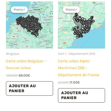
Promo !
Promo !
Promo !
Promo !
Belgique
Cart 1 - Département (24)
Carte urbex Belgique –
Carte urbex Alpes-
Session Urbex
Maritimes [06] –
Département de France
Le
Le
129.00
€
69.00
€
prix
prix
Le
Le
22.00
€
17.00
€
initial
actuel
AJOUTER AU
prix
prix
était :
est :
PANIER
initial
actuel
AJOUTER AU
129.00€.
69.00€.
était :
est :
PANIER
22.00€.
17.00€.