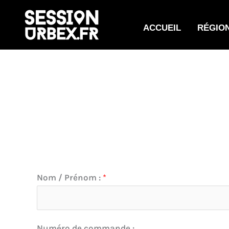
Aller
au
ACCUEIL
RÉGIO
contenu
Nom / Prénom :
*
:
Numéro de commande :