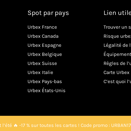
Spot par pays
Lien util
Urbex France
Trouver un 
Urbex Canada
Risque urbe
Urbex Espagne
Légalité de 
Urbex Belgique
Équipement
Urbex Suisse
Règles de l’
Urbex Italie
Carte Urbex
Urbex Pays-bas
C’est quoi l
Urbex États-Unis
 l’été 🔥 -17 % sur toutes les cartes ! Code promo : URBAN1