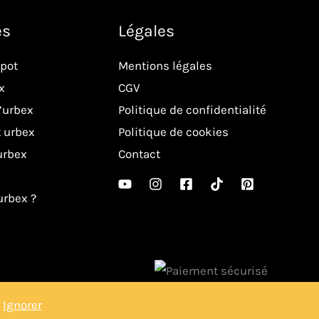
es
Légales
spot
Mentions légales
x
CGV
l’urbex
Politique de confidentialité
 urbex
Politique de cookies
urbex
Contact
’urbex ?
7
Ignorer