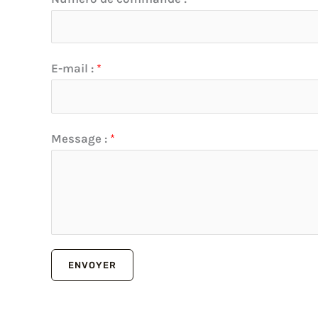
*
d
e
E-mail :
*
Message :
*
ENVOYER