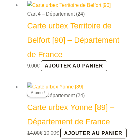
initial
actuel
était :
est :
Cart 4 – Département (24)
17.00€.
12.00€.
Carte urbex Territoire de
Belfort [90] – Département
de France
9.00
€
AJOUTER AU PANIER
Promo !
Cart 4 – Département (24)
Carte urbex Yonne [89] –
Département de France
Le
Le
14.00
€
10.00
€
AJOUTER AU PANIER