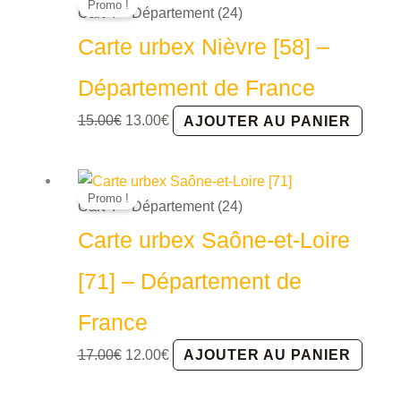
Promo !
Cart 4 – Département (24)
Carte urbex Nièvre [58] –
Département de France
Le
Le
15.00
€
13.00
€
AJOUTER AU PANIER
prix
prix
initial
actuel
était :
est :
Promo !
Cart 4 – Département (24)
15.00€.
13.00€.
Carte urbex Saône-et-Loire
[71] – Département de
France
Le
Le
17.00
€
12.00
€
AJOUTER AU PANIER
prix
prix