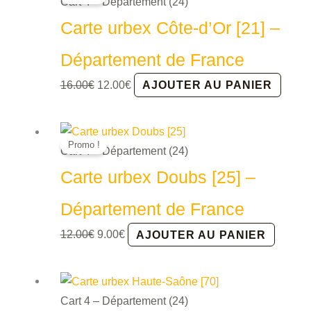
Cart 4 – Département (24)
Carte urbex Côte-d’Or [21] –
Département de France
Le
Le
16.00
€
12.00
€
AJOUTER AU PANIER
prix
prix
initial
actuel
était :
est :
Promo !
Cart 4 – Département (24)
16.00€.
12.00€.
Carte urbex Doubs [25] –
Département de France
Le
Le
12.00
€
9.00
€
AJOUTER AU PANIER
prix
prix
initial
actuel
était :
est :
Cart 4 – Département (24)