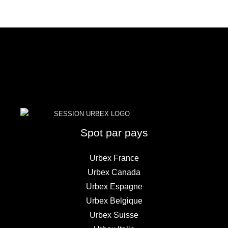
prix
prix
initial
actuel
était :
est :
14.00€.
10.00€.
Spot par pays
Urbex France
Urbex Canada
Urbex Espagne
Urbex Belgique
Urbex Suisse