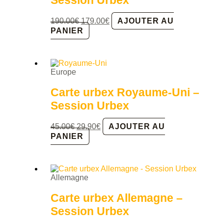
Le
Le
190.00
€
179.00
€
AJOUTER AU
prix
prix
PANIER
initial
actuel
était :
est :
190.00€.
179.00€.
Europe
Carte urbex Royaume-Uni –
Session Urbex
Le
Le
45.00
€
29.90
€
AJOUTER AU
prix
prix
PANIER
initial
actuel
était :
est :
45.00€.
29.90€.
Allemagne
Carte urbex Allemagne –
Session Urbex