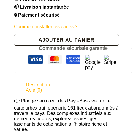
38.00€.
22.00€.
📫 Livraison instantanée
🔒 Paiement sécurisé
Comment installer les cartes ?
quantité
AJOUTER AU PANIER
de
Carte
Commande sécurisée garantie
urbex
Pays-
Bas
(Hollande)
-
Session
Urbex
Description
Avis (0)
👉 Plongez au cœur des Pays-Bas avec notre
carte urbex qui répertorie 161 lieux abandonnés à
travers le pays. Des complexes industriels aux
demeures rurales, explorez les vestiges
fascinants de cette nation à l’histoire riche et
variée.