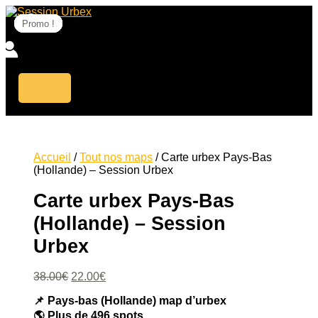
Aller
au
Promo !
Promo !
Promo !
Promo !
Promo !
Promo !
Promo !
Promo !
Promo !
Promo !
Promo !
Promo !
Promo !
Promo !
Promo !
Promo !
Promo !
contenu
Accueil
/
Tout nos maps
/ Carte urbex Pays-Bas
(Hollande) – Session Urbex
Carte urbex Pays-Bas
(Hollande) – Session
Urbex
Le
Le
38.00
€
22.00
€
prix
prix
📌 Pays-bas (Hollande) map d’urbex
initial
actuel
était :
est :
🌎 Plus de 496 spots