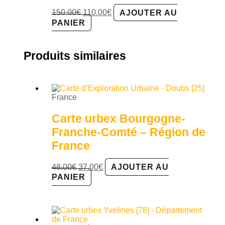
Le
Le
150.00
€
110.00
€
AJOUTER AU
prix
prix
PANIER
initial
actuel
était :
est :
150.00€.
110.00€.
Produits similaires
France
Carte urbex Bourgogne-
Franche-Comté – Région de
France
Le
Le
48.00
€
37.00
€
AJOUTER AU
prix
prix
PANIER
initial
actuel
était :
est :
48.00€.
37.00€.