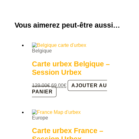
Vous aimerez peut-être aussi…
Belgique
Carte urbex Belgique –
Session Urbex
Le
Le
129.00
€
69.00
€
AJOUTER AU
prix
prix
PANIER
initial
actuel
était :
est :
129.00€.
69.00€.
Europe
Carte urbex France –
Session Urbex