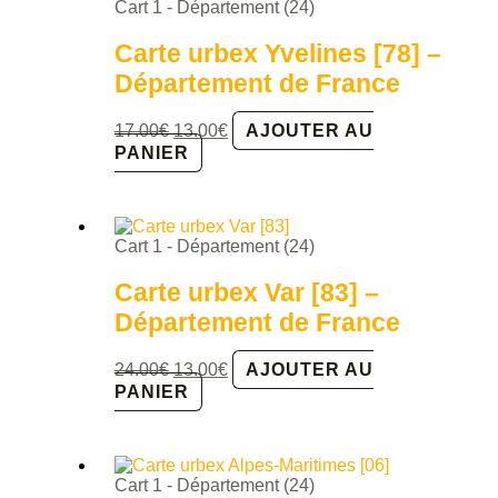
Cart 1 - Département (24)
Carte urbex Yvelines [78] –
Département de France
Le
Le
17.00
€
13.00
€
AJOUTER AU
prix
prix
PANIER
initial
actuel
était :
est :
17.00€.
13.00€.
Cart 1 - Département (24)
Carte urbex Var [83] –
Département de France
Le
Le
24.00
€
13.00
€
AJOUTER AU
prix
prix
PANIER
initial
actuel
était :
est :
24.00€.
13.00€.
Cart 1 - Département (24)