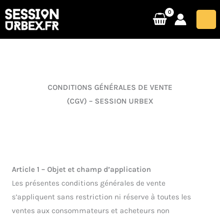
Aller
au
contenu
CONDITIONS GÉNÉRALES DE VENTE
(CGV) – SESSION URBEX
Article 1 – Objet et champ d’application
Les présentes conditions générales de vente
s’appliquent sans restriction ni réserve à toutes les
ventes aux consommateurs et acheteurs non