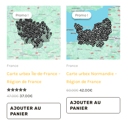
Promo !
Promo !
Promo !
Promo !
France
France
Carte urbex Île-de-France –
Carte urbex Normandie –
Région de France
Région de France
Le
Le
60.00
€
42.00
€
prix
prix
Le
Le
Note
47.00
€
37.00
€
5.00
initial
actuel
prix
prix
AJOUTER AU
sur 5
était :
est :
initial
actuel
AJOUTER AU
PANIER
60.00€.
42.00€.
était :
est :
PANIER
47.00€.
37.00€.