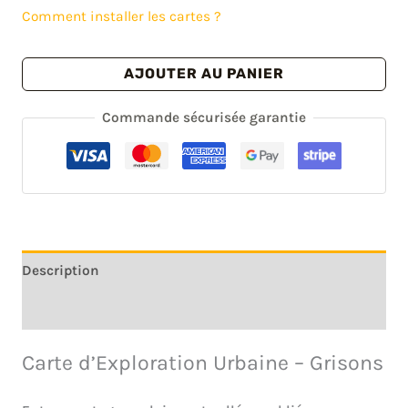
35.00€.
22.00€.
Comment installer les cartes ?
quantité
AJOUTER AU PANIER
de
Carte
Commande sécurisée garantie
urbex
Grisons
-
Canton
de
Suisse
Description
Avis (0)
Carte d’Exploration Urbaine – Grisons