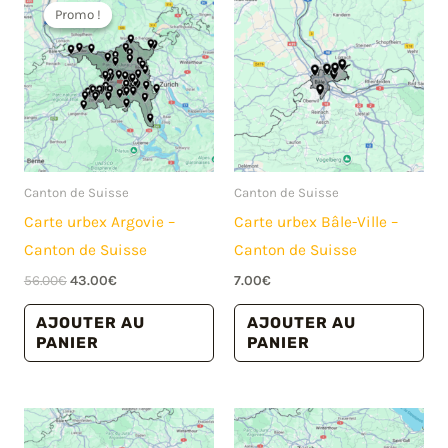
Promo !
Promo !
Canton de Suisse
Canton de Suisse
Carte urbex Argovie –
Carte urbex Bâle-Ville –
Canton de Suisse
Canton de Suisse
Le
Le
56.00
€
43.00
€
7.00
€
prix
prix
initial
actuel
AJOUTER AU
AJOUTER AU
était :
est :
PANIER
PANIER
56.00€.
43.00€.