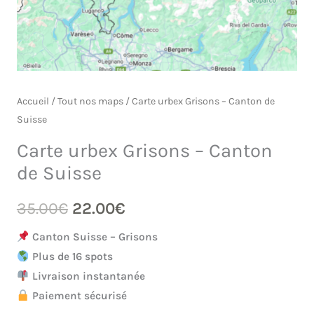
Accueil
/
Tout nos maps
/ Carte urbex Grisons – Canton de
Suisse
Carte urbex Grisons – Canton
de Suisse
Le
Le
35.00
€
22.00
€
prix
prix
Canton Suisse – Grisons
Plus de 16 spots
initial
actuel
Livraison instantanée
était :
est :
Paiement sécurisé