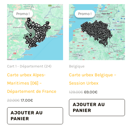
Promo !
Promo !
Promo !
Promo !
Cart 1 - Département (24)
Belgique
Carte urbex Alpes-
Carte urbex Belgique –
Maritimes [06] –
Session Urbex
Département de France
Le
Le
129.00
€
69.00
€
prix
prix
Le
Le
22.00
€
17.00
€
initial
actuel
AJOUTER AU
prix
prix
était :
est :
PANIER
initial
actuel
AJOUTER AU
129.00€.
69.00€.
était :
est :
PANIER
22.00€.
17.00€.