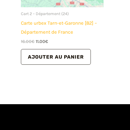
Cart 2 – Département (24)
Carte urbex Tarn-et-Garonne [82] –
Département de France
Le
Le
16.00
€
11.00
€
prix
prix
initial
actuel
AJOUTER AU PANIER
était :
est :
16.00€.
11.00€.