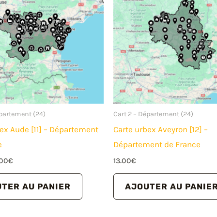
épartement (24)
Cart 2 – Département (24)
ex Aude [11] – Département
Carte urbex Aveyron [12] –
e
Département de France
Le
.00
€
13.00
€
x
prix
tial
actuel
TER AU PANIER
AJOUTER AU PANIE
it :
est :
.00€.
14.00€.