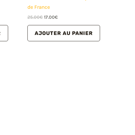
de France
Le
Le
25.00
€
17.00
€
prix
prix
initial
actuel
R
AJOUTER AU PANIER
était :
est :
25.00€.
17.00€.