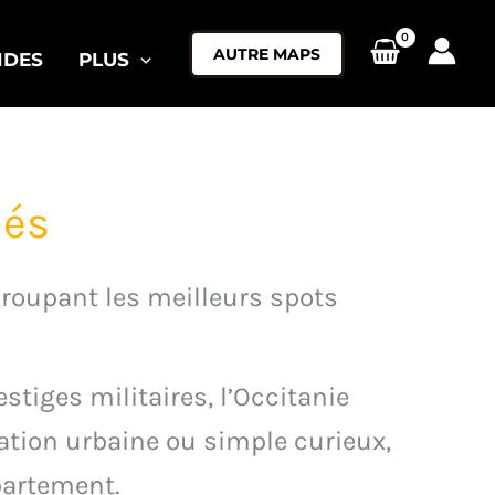
AUTRE MAPS
IDES
PLUS
nés
groupant les meilleurs spots
tiges militaires, l’Occitanie
ation urbaine ou simple curieux,
partement.