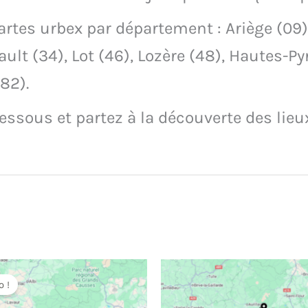
tes urbex par département : Ariège (09), 
ault (34), Lot (46), Lozère (48), Hautes-P
(82).
ssous et partez à la découverte des lie
 !