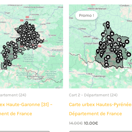
Promo !
partement (24)
Cart 2 – Département (24)
ex Haute-Garonne [31] –
Carte urbex Hautes-Pyrénées
ent de France
Département de France
Le
Le
14.00
€
10.00
€
prix
prix