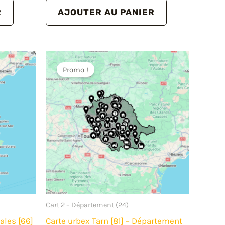
initial
actuel
R
AJOUTER AU PANIER
était :
est :
29.00€.
24.00€.
Promo !
Cart 2 – Département (24)
ales [66]
Carte urbex Tarn [81] – Département