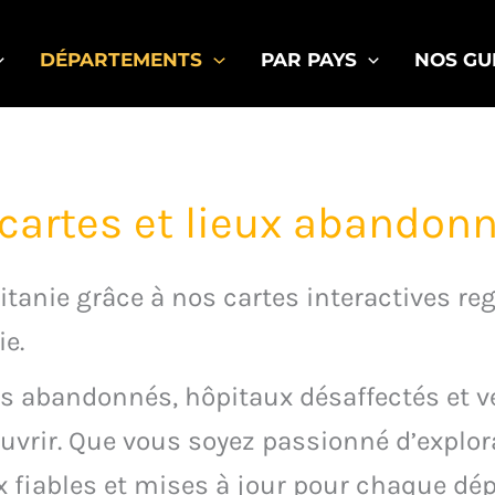
DÉPARTEMENTS
PAR PAYS
NOS GU
 cartes et lieux abandon
itanie grâce à nos cartes interactives re
e.
s abandonnés, hôpitaux désaffectés et ves
ouvrir. Que vous soyez passionné d’explor
ex fiables et mises à jour pour chaque dé