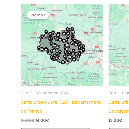
Promo !
Cart 2 – Département (24)
Cart 1 - Dé
Carte urbex Gers [32] – Département
Carte urb
de France
Départem
Le
Le
19.00
€
14.00
€
15.00
€
prix
prix