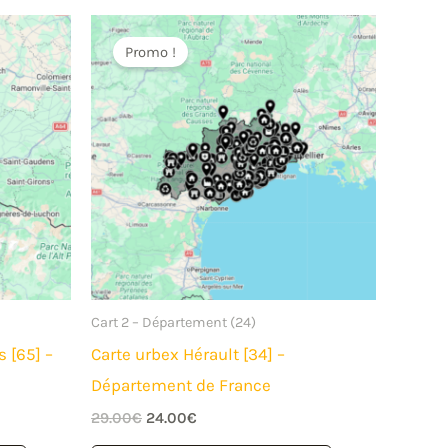
Promo !
Cart 2 – Département (24)
 [65] –
Carte urbex Hérault [34] –
Département de France
Le
Le
29.00
€
24.00
€
prix
prix