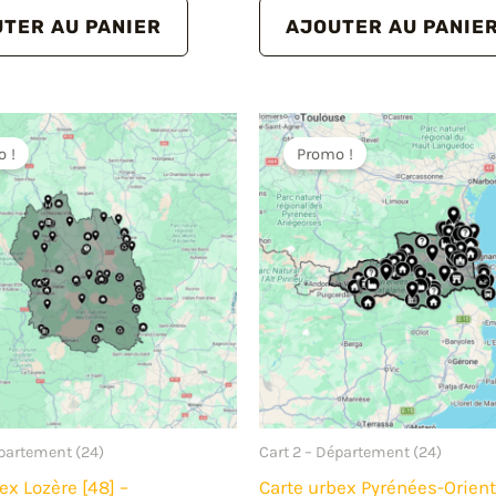
initial
actuel
TER AU PANIER
AJOUTER AU PANIE
était :
est :
14.00€.
10.00€.
 !
Promo !
épartement (24)
Cart 2 – Département (24)
ex Lozère [48] –
Carte urbex Pyrénées-Orient