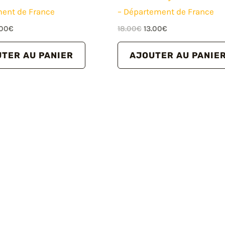
ent de France
– Département de France
Le
Le
Le
.00
€
18.00
€
13.00
€
x
prix
prix
prix
tial
actuel
initial
actuel
TER AU PANIER
AJOUTER AU PANIE
it :
est :
était :
est :
.00€.
13.00€.
18.00€.
13.00€.