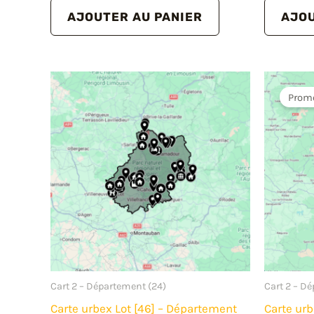
initial
actuel
AJOUTER AU PANIER
AJOU
était :
est :
19.00€.
14.00€.
Promo
Cart 2 – Département (24)
Cart 2 – D
Carte urbex Lot [46] – Département
Carte urb