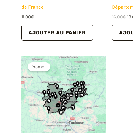
de France
Départem
Le
11.00
€
16.00
€
13
pri
ini
AJOUTER AU PANIER
AJOU
éta
16
Promo !