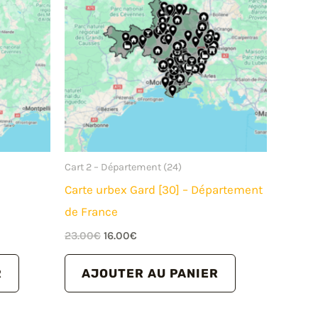
Cart 2 – Département (24)
Carte urbex Gard [30] – Département
de France
Le
Le
23.00
€
16.00
€
prix
prix
initial
actuel
R
AJOUTER AU PANIER
était :
est :
23.00€.
16.00€.