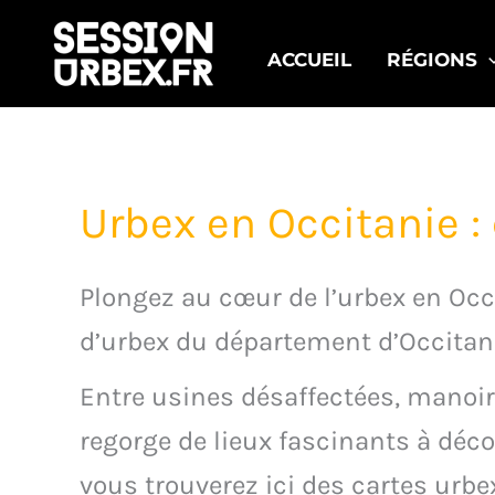
Aller
au
ACCUEIL
RÉGIONS
contenu
Urbex en Occitanie :
Plongez au cœur de l’urbex en Occ
d’urbex du département d’Occitani
Entre usines désaffectées, manoir
regorge de lieux fascinants à déc
vous trouverez ici des cartes urb