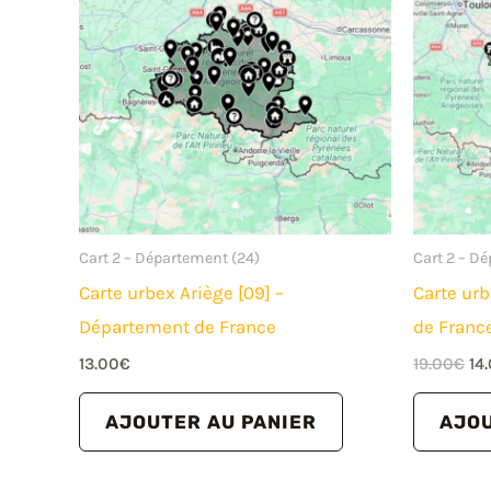
Cart 2 – Département (24)
Cart 2 – D
Carte urbex Ariège [09] –
Carte urb
Département de France
de Franc
Le
13.00
€
19.00
€
14
pri
ini
AJOUTER AU PANIER
AJOU
éta
19