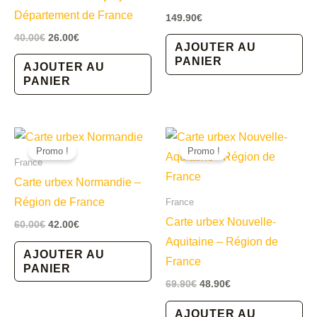
Département de France
149.90
€
Le
Le
40.00
€
26.00
€
AJOUTER AU
prix
prix
PANIER
initial
actuel
AJOUTER AU
était :
est :
PANIER
40.00€.
26.00€.
Promo !
Promo !
France
Carte urbex Normandie –
Région de France
France
Carte urbex Nouvelle-
Le
Le
60.00
€
42.00
€
prix
prix
Aquitaine – Région de
initial
actuel
AJOUTER AU
France
était :
est :
PANIER
60.00€.
42.00€.
Le
Le
69.90
€
48.90
€
prix
prix
initial
actuel
AJOUTER AU