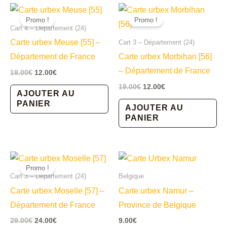
Promo !
Promo !
Cart 4 – Département (24)
Carte urbex Meuse [55] –
Cart 3 – Département (24)
Département de France
Carte urbex Morbihan [56]
– Département de France
Le
Le
18.00
€
12.00
€
prix
prix
Le
Le
19.00
€
12.00
€
initial
actuel
AJOUTER AU
prix
prix
était :
est :
PANIER
initial
actuel
AJOUTER AU
18.00€.
12.00€.
était :
est :
PANIER
19.00€.
12.00€.
Promo !
Cart 3 – Département (24)
Belgique
Carte urbex Moselle [57] –
Carte urbex Namur –
Département de France
Province de Belgique
Le
Le
29.00
€
24.00
€
9.00
€