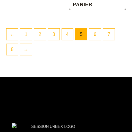
était :
est :
PANIER
69.90€.
48.90€.
←
1
2
3
4
5
6
7
8
→