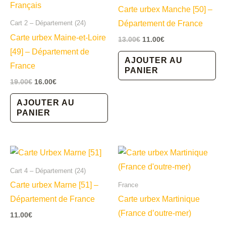
Carte urbex Manche [50] –
Département de France
Cart 2 – Département (24)
Carte urbex Maine-et-Loire
Le
Le
13.00
€
11.00
€
prix
prix
[49] – Département de
initial
actuel
AJOUTER AU
France
était :
est :
PANIER
13.00€.
11.00€.
Le
Le
19.00
€
16.00
€
prix
prix
initial
actuel
AJOUTER AU
était :
est :
PANIER
19.00€.
16.00€.
Cart 4 – Département (24)
Carte urbex Marne [51] –
France
Département de France
Carte urbex Martinique
(France d’outre-mer)
11.00
€