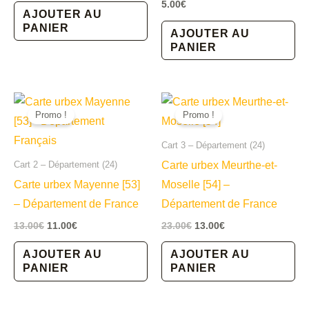
5.00
€
AJOUTER AU
PANIER
AJOUTER AU
PANIER
Promo !
Promo !
Cart 3 – Département (24)
Carte urbex Meurthe-et-
Cart 2 – Département (24)
Carte urbex Mayenne [53]
Moselle [54] –
– Département de France
Département de France
Le
Le
Le
Le
13.00
€
11.00
€
23.00
€
13.00
€
prix
prix
prix
prix
initial
actuel
initial
actuel
AJOUTER AU
AJOUTER AU
était :
est :
était :
est :
PANIER
PANIER
13.00€.
11.00€.
23.00€.
13.00€.