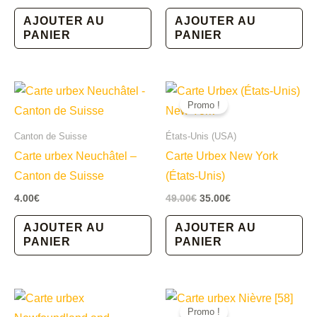
prix
prix
initial
actuel
AJOUTER AU
AJOUTER AU
était :
est :
PANIER
PANIER
29.00€.
24.00€.
Promo !
Canton de Suisse
États-Unis (USA)
Carte urbex Neuchâtel –
Carte Urbex New York
Canton de Suisse
(États-Unis)
Le
Le
4.00
€
49.00
€
35.00
€
prix
prix
initial
actuel
AJOUTER AU
AJOUTER AU
était :
est :
PANIER
PANIER
49.00€.
35.00€.
Promo !