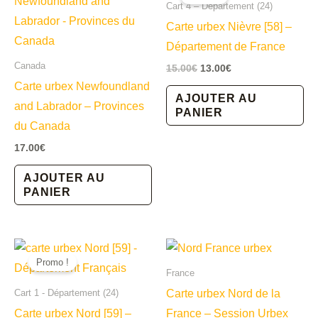
Cart 4 – Département (24)
Carte urbex Nièvre [58] –
Département de France
Canada
Le
Le
15.00
€
13.00
€
prix
prix
Carte urbex Newfoundland
initial
actuel
AJOUTER AU
and Labrador – Provinces
était :
est :
PANIER
15.00€.
13.00€.
du Canada
17.00
€
AJOUTER AU
PANIER
Promo !
France
Carte urbex Nord de la
Cart 1 - Département (24)
Carte urbex Nord [59] –
France – Session Urbex