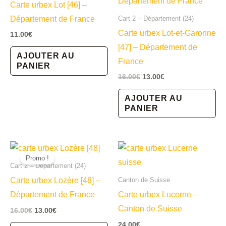
Carte urbex Lot [46] –
Département de France
Cart 2 – Département (24)
Carte urbex Lot-et-Garonne
11.00
€
[47] – Département de
AJOUTER AU
France
PANIER
Le
Le
16.00
€
13.00
€
prix
prix
initial
actuel
AJOUTER AU
était :
est :
PANIER
16.00€.
13.00€.
Promo !
Cart 2 – Département (24)
Carte urbex Lozère [48] –
Canton de Suisse
Département de France
Carte urbex Lucerne –
Canton de Suisse
Le
Le
16.00
€
13.00
€
prix
prix
24.00
€